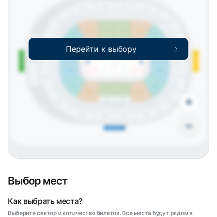
612
613
611
614
542
543
544
541
545
540
546
539
547
538
438
439
440
437
441
548
436
442
537
610
615
435
443
549
536
434
444
433
445
550
535
446
432
534
431
551
447
430
213
533
212
211
214
429
532
448
552
210
215
428
531
427
553
609
616
Перейти к выбору
530
426
209
216
ул. Кузнецовская
ул. Бассейная
Olimpbet
Ресторан, 1 ярус
Ресторан, 2 ярус
Бизнес
529
425
клуб
208
201
424
528
608
601
501
423
527
207
202
422
502
401
205
204
526
421
206
203
503
525
402
420
403
504
524
+
404
419
305
304
505
405
418
607
602
406
523
417
407
506
416
408
415
409
414
413
412
411
410
522
507
521
508
520
509
519
510
518
517
516
515
514
513
512
511
606
603
605
604
−
ТРЦ Питер Радуга
Выбор мест
Как выбрать места?
Выберите сектор и количество билетов. Все места будут рядом в